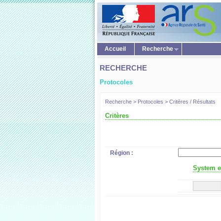
Accueil
Recherche
RECHERCHE
Protocoles
Recherche > Protocoles > Critères / Résultats
Critères
Région :
System er