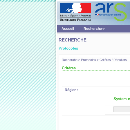
Accueil
Recherche
RECHERCHE
Protocoles
Recherche > Protocoles > Critères / Résultats
Critères
Région :
System er