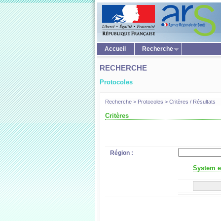
Accueil
Recherche
RECHERCHE
Protocoles
Recherche > Protocoles > Critères / Résultats
Critères
Région :
System er