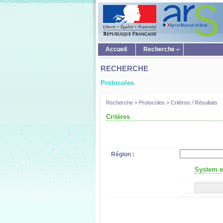
Accueil
Recherche
RECHERCHE
Protocoles
Recherche > Protocoles > Critères / Résultats
Critères
Région :
System er