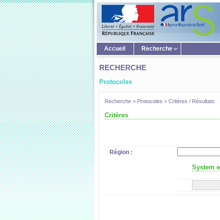
Accueil
Recherche
RECHERCHE
Protocoles
Recherche > Protocoles > Critères / Résultats
Critères
Région :
System er